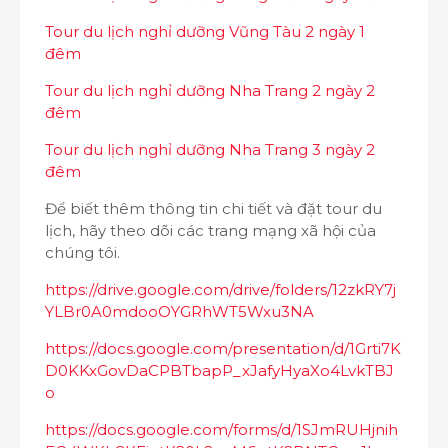
Tour du lịch nghỉ dưỡng Vũng Tàu 2 ngày 1
đêm
Tour du lịch nghỉ dưỡng Nha Trang 2 ngày 2
đêm
Tour du lịch nghỉ dưỡng Nha Trang 3 ngày 2
đêm
Để biết thêm thông tin chi tiết và đặt tour du
lịch, hãy theo dõi các trang mạng xã hội của
chúng tôi.
https://drive.google.com/drive/folders/12zkRY7j
YLBr0A0mdooOYGRhWT5Wxu3NA
https://docs.google.com/presentation/d/1Grti7K
D0KKxGovDaCPBTbapP_xJafyHyaXo4LvkTBJ
o
https://docs.google.com/forms/d/1SJmRUHjnih