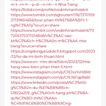
m-t--m-h---p-d---n-nh---t-Nha-Trang
https://folkd.com/profile/vodinhmanhvisitnt
https://www.tumblr.com/sgtourism176/7370159
37139654656/tour-phan-thi%E1%BA%BFt-1-
ng%C3%A0y?source=share
https://www.tumblr.com/vodinhmanhvisitnt/73
7205375371214848/v%C3%AC-sao-
kh%C3%A1ch-h%C3%A0n-m%C3%AA-nha-
trang?source=share
https://congdongyeudulich.blogspot.com/2023
/12/ho-da-mi-binh-thuan.html
https://www.xn--min-dma15d.vn/2023/12/nha-
hang-view-bien-phan-thiet-5.html
https://www.instagram.com/p/C1EJvxYvHBM/
https://www.instagram.com/p/C1EJ6Fqp8aR/
https://www.linkedin.com/posts/s%C3%A0i-
g%C3%B2n-du-l%E1%BB%8Bch-
51822a259_g%C3%A0nh-hang-ph%C3%BA-
qu%C3%BD-thi%C3%AAn-
%C4%91%C6%B0%E1%BB%9Dng-