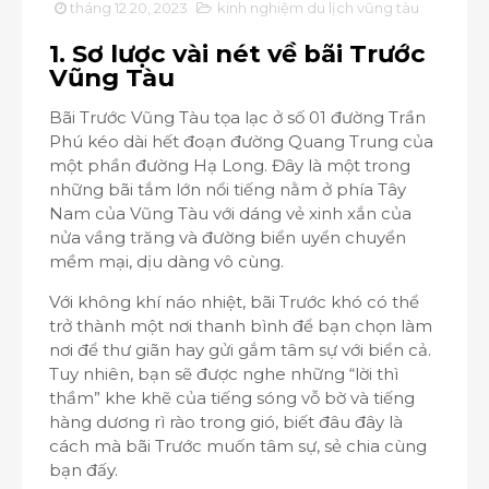
tháng 12 20, 2023
kinh nghiệm du lịch vũng tàu
1. Sơ lược vài nét về bãi Trước
Vũng Tàu
Bãi Trước Vũng Tàu tọa lạc ở số 01 đường Trần
Phú kéo dài hết đoạn đường Quang Trung của
một phần đường Hạ Long. Đây là một trong
những bãi tắm lớn nổi tiếng nằm ở phía Tây
Nam của Vũng Tàu với dáng vẻ xinh xắn của
nửa vầng trăng và đường biển uyển chuyển
mềm mại, dịu dàng vô cùng.
Với không khí náo nhiệt, bãi Trước khó có thể
trở thành một nơi thanh bình để bạn chọn làm
nơi để thư giãn hay gửi gắm tâm sự với biển cả.
Tuy nhiên, bạn sẽ được nghe những “lời thì
thầm” khe khẽ của tiếng sóng vỗ bờ và tiếng
hàng dương rì rào trong gió, biết đâu đây là
cách mà bãi Trước muốn tâm sự, sẻ chia cùng
bạn đấy.