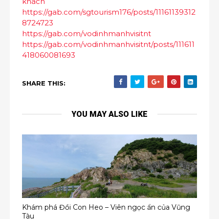
khach
https://gab.com/sgtourism176/posts/11161139312
8724723
https://gab.com/vodinhmanhvisitnt
https://gab.com/vodinhmanhvisitnt/posts/111611
418060081693
SHARE THIS:
YOU MAY ALSO LIKE
Khám phá Đồi Con Heo – Viên ngọc ẩn của Vũng
Tàu