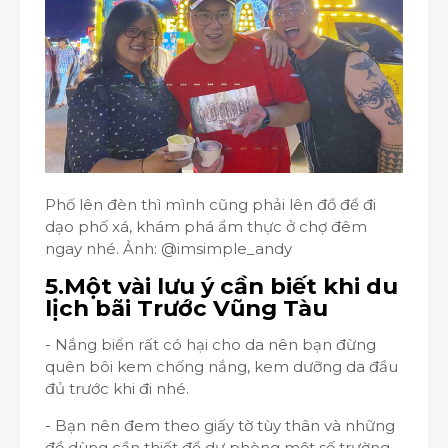
Phố lên đèn thì mình cũng phải lên đồ để đi
dạo phố xá, khám phá ẩm thực ở chợ đêm
ngay nhé. Ảnh: @imsimple_andy
5.Một vài lưu ý cần biết khi du
lịch bãi Trước Vũng Tàu
- Nắng biển rất có hại cho da nên bạn đừng
quên bôi kem chống nắng, kem dưỡng da đầu
đủ trước khi đi nhé.
- Bạn nên đem theo giấy tờ tùy thân và những
đồ dùng cần thiết để dự phòng một số trường