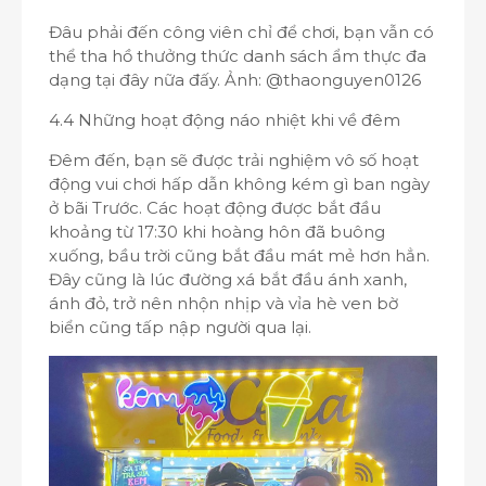
Đâu phải đến công viên chỉ để chơi, bạn vẫn có
thể tha hồ thưởng thức danh sách ẩm thực đa
dạng tại đây nữa đấy. Ảnh: @thaonguyen0126
4.4 Những hoạt động náo nhiệt khi về đêm
Đêm đến, bạn sẽ được trải nghiệm vô số hoạt
động vui chơi hấp dẫn không kém gì ban ngày
ở bãi Trước. Các hoạt động được bắt đầu
khoảng từ 17:30 khi hoàng hôn đã buông
xuống, bầu trời cũng bắt đầu mát mẻ hơn hẳn.
Đây cũng là lúc đường xá bắt đầu ánh xanh,
ánh đỏ, trở nên nhộn nhịp và vỉa hè ven bờ
biển cũng tấp nập người qua lại.