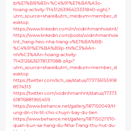
bi%E1%BB%83n-%C4%91%E1%BA%A3o-
hoang-activity-7143126396423331840-oghL?
utm_source=share&utm_medium=member_d
esktop
https://www.linkedin.com/in/vodinhmanhvisitnt/
https://www.linkedin.com/posts/vodinhmanhvisi
tnt_hang-heo-nha-trang-v%E1%BA%BB-
%C4%91%E1%BA%B9p-thi%C3%AAn-
nhi%C3%AAn-hoang-activity-
7143126636178137088-zApi?
utm_source=share&utm_medium=member_d
esktop
https://twitter.com/lich_sai/status/173736155918
8574313
https://twitter.com/vodinhmanhnt/status/17373
61876881965459
https://www.behance.net/gallery/187150049/H
ung-dn-chi-tit-cho-chuyn-bay-du-tien
https://www.behance.net/gallery/187150217/10-
quan-bun-sa-hang-du-Nha-Trang-thu-hut-du-