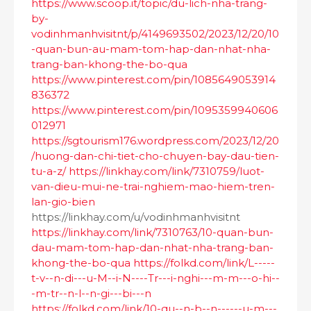
https://www.scoop.it/topic/du-lich-nha-trang-
by-
vodinhmanhvisitnt/p/4149693502/2023/12/20/10
-quan-bun-au-mam-tom-hap-dan-nhat-nha-
trang-ban-khong-the-bo-qua
https://www.pinterest.com/pin/1085649053914
836372
https://www.pinterest.com/pin/1095359940606
012971
https://sgtourism176.wordpress.com/2023/12/20
/huong-dan-chi-tiet-cho-chuyen-bay-dau-tien-
tu-a-z/
https://linkhay.com/link/7310759/luot-
van-dieu-mui-ne-trai-nghiem-mao-hiem-tren-
lan-gio-bien
https://linkhay.com/u/vodinhmanhvisitnt
https://linkhay.com/link/7310763/10-quan-bun-
dau-mam-tom-hap-dan-nhat-nha-trang-ban-
khong-the-bo-qua
https://folkd.com/link/L-----
t-v--n-di---u-M--i-N----Tr---i-nghi---m-m---o-hi--
-m-tr--n-l--n-gi---bi---n
https://folkd.com/link/10-qu--n-b--n------u-m---