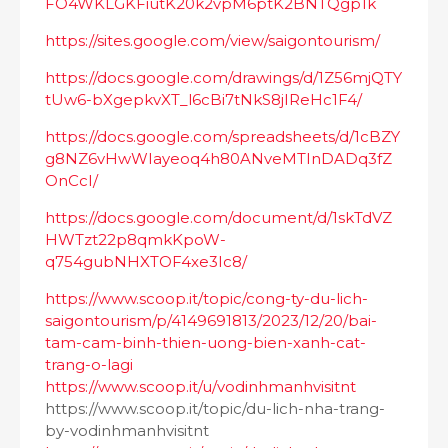
FO4WKLGKFiutK20k2vpM6ptK2BNTQgp1k
https://sites.google.com/view/saigontourism/
https://docs.google.com/drawings/d/1Z56mjQTY
tUw6-bXgepkvXT_l6cBi7tNkS8jIReHc1F4/
https://docs.google.com/spreadsheets/d/1cBZY
g8NZ6vHwWIayeoq4h80ANveMTInDADq3fZ
OnCcI/
https://docs.google.com/document/d/1skTdVZ
HWTzt22p8qmkKpoW-
q754gubNHXTOF4xe3Ic8/
https://www.scoop.it/topic/cong-ty-du-lich-
saigontourism/p/4149691813/2023/12/20/bai-
tam-cam-binh-thien-uong-bien-xanh-cat-
trang-o-lagi
https://www.scoop.it/u/vodinhmanhvisitnt
https://www.scoop.it/topic/du-lich-nha-trang-
by-vodinhmanhvisitnt